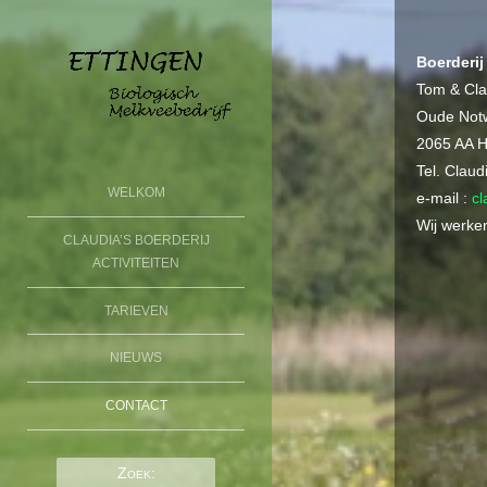
Boerderij
Tom & Cla
Oude Not
2065 AA H
Tel. Clau
SKIP TO CONTENT
WELKOM
e-mail :
cl
Menu
Wij werken
CLAUDIA’S BOERDERIJ
BOERDERIJ DE
ACTIVITEITEN
ETTINGEN
TARIEVEN
NIEUWS
CONTACT
Zoek: