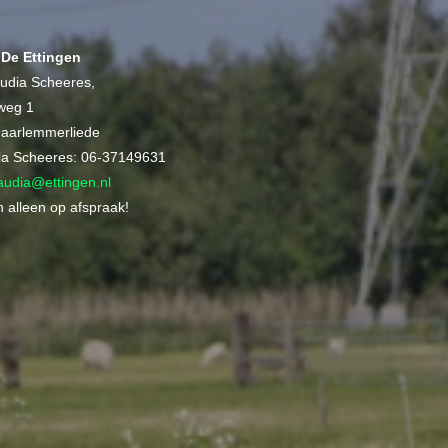
 De Ettingen
udia Scheeres,
weg 1
aarlemmerliede
dia Scheeres: 06-37149631
audia@ettingen.nl
 alleen op afspraak!