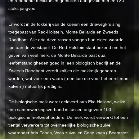
en roodbonte melkkoeien gemolken aangevuld met een 80
stuks jongvee.
Er wordt in de fokkerij van de koeien een driewegkruising
toegepast van Red-Holstein, Monte Beliarde en Zweeds
Roodbont. Alle drie deze rassen voegen hun eigen waarde
toe aan de veestapel. De Red-Holstein staat bekend om het
geven van veel melk, de Monte Beliarde past qua
leefomstandigheden goed in een biologisch bedrijf en de
Zweeds Roodbont vererft kalfjes die makkelijk geboren
worden, wat voor een vaars ( een koe die voor het eerst moet
kalven ) natuurlijk prettig is.
De biologische melk wordt geleverd aan Eko Holland, welke
een samenwerkingsverband is tussen ongeveer 100
biologische melkveehouders. De melk wordt verwerkt tot een
tiental verwerkers tot overheerlijke biologische zuivel,
waaronder Arla Foods, Veco zuivel en Cono kaas ( Beemster