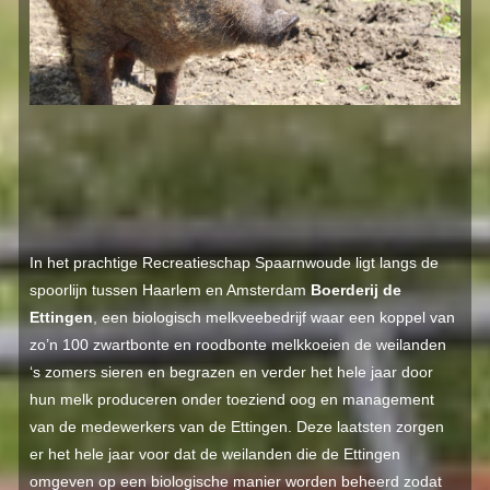
In het prachtige Recreatieschap Spaarnwoude ligt langs de
spoorlijn tussen Haarlem en Amsterdam
Boerderij de
Ettingen
, een biologisch melkveebedrijf waar een koppel van
zo’n 100 zwartbonte en roodbonte melkkoeien de weilanden
‘s zomers sieren en begrazen en verder het hele jaar door
hun melk produceren onder toeziend oog en management
van de medewerkers van de Ettingen. Deze laatsten zorgen
er het hele jaar voor dat de weilanden die de Ettingen
omgeven op een biologische manier worden beheerd zodat