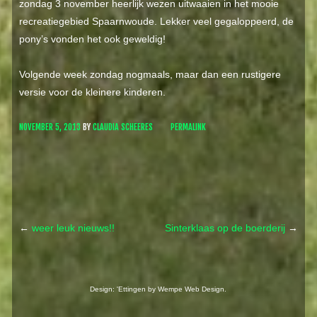
zondag 3 november heerlijk wezen uitwaaien in het mooie
recreatiegebied Spaarnwoude. Lekker veel gegaloppeerd, de
pony’s vonden het ook geweldig!
Volgende week zondag nogmaals, maar dan een rustigere
versie voor de kleinere kinderen.
NOVEMBER 5, 2013
BY
CLAUDIA SCHEERES
PERMALINK
←
weer leuk nieuws!!
Sinterklaas op de boerderij
→
Post navigation
Design: 'Ettingen by
Wempe Web Design
.