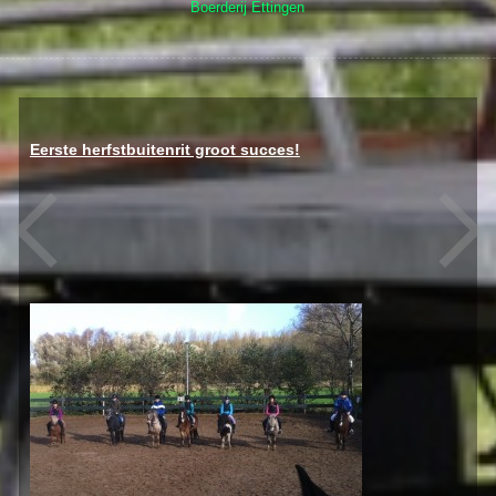
Boerderij Ettingen
Eerst
e herfstbuitenrit groot succes
!