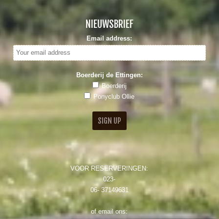
NIEUWSBRIEF
Email address:
Boerderij de Ettingen:
Boerderij
Ponyclub Ollie
VOOR RESERVERINGEN:
023-
06- 37149631
of email ons: