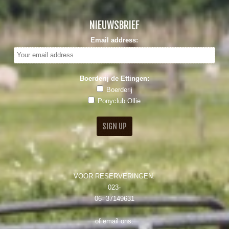
NIEUWSBRIEF
Email address:
Boerderij de Ettingen:
Boerderij
Ponyclub Ollie
VOOR RESERVERINGEN:
023-
06- 37149631
of email ons: