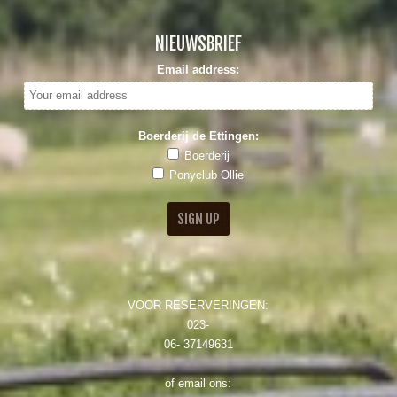
NIEUWSBRIEF
Email address:
Boerderij de Ettingen:
Boerderij
Ponyclub Ollie
VOOR RESERVERINGEN:
023-
06- 37149631
of email ons: