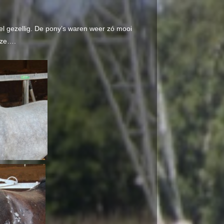
heel gezellig. De pony’s waren weer zó mooi
eze….