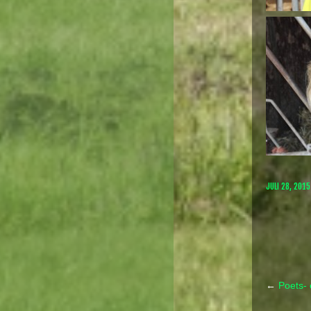
JULI 28, 2015
←
Poets- 