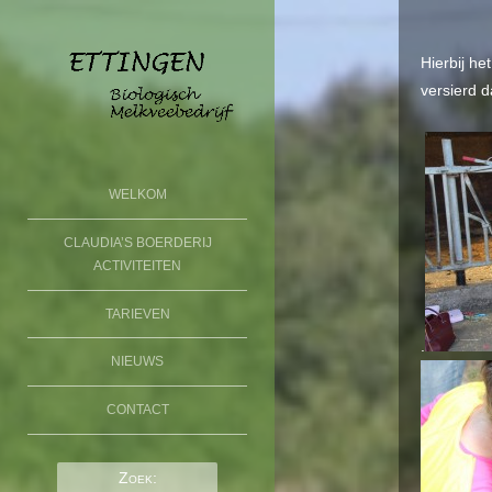
Hierbij he
versierd d
SKIP TO CONTENT
WELKOM
Menu
CLAUDIA’S BOERDERIJ
BOERDERIJ DE
ACTIVITEITEN
ETTINGEN
TARIEVEN
.
NIEUWS
CONTACT
Zoek: