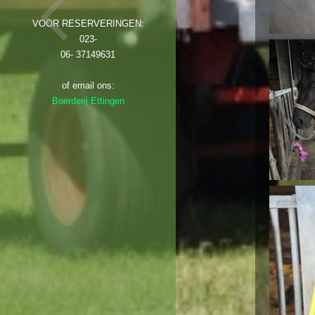
VOOR RESERVERINGEN:
023-
06- 37149631
of email ons:
Boerderij Ettingen