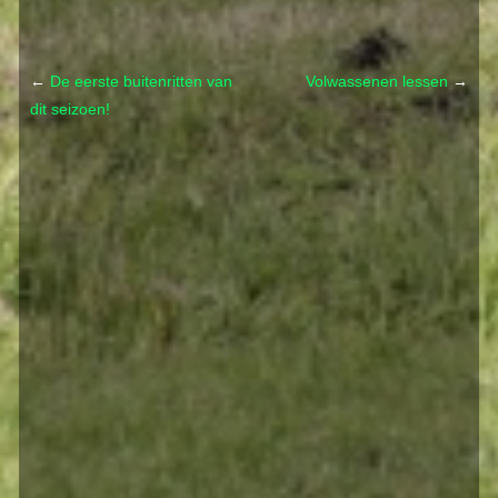
←
De eerste buitenritten van
Volwassenen lessen
→
dit seizoen!
Post navigation