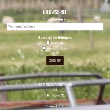
NIEUWSBRIEF
Email address:
Boerderij de Ettingen:
Boerderij
Ponyclub Ollie
VOOR RESERVERINGEN:
023-
06- 37149631
of email ons: